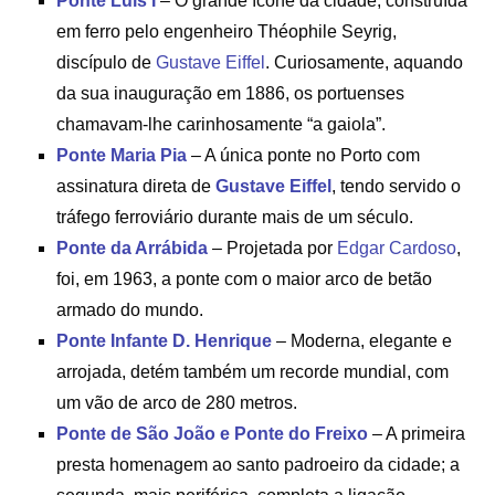
Ponte Luís I
– O grande ícone da cidade, construída
em ferro pelo engenheiro Théophile Seyrig,
discípulo de
Gustave Eiffel
. Curiosamente, aquando
da sua inauguração em 1886, os portuenses
chamavam-lhe carinhosamente “a gaiola”.
Ponte Maria Pia
– A única ponte no Porto com
assinatura direta de
Gustave Eiffel
, tendo servido o
tráfego ferroviário durante mais de um século.
Ponte da Arrábida
– Projetada por
Edgar Cardoso
,
foi, em 1963, a ponte com o maior arco de betão
armado do mundo.
Ponte Infante D. Henrique
– Moderna, elegante e
arrojada, detém também um recorde mundial, com
um vão de arco de 280 metros.
Ponte de São João e Ponte do Freixo
– A primeira
presta homenagem ao santo padroeiro da cidade; a