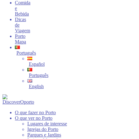
Comida
e
Bebida
Dicas
de
Viagem
Porto
Mapa
Português
Español
Português
English
O que fazer no Porto
O que ver no Porto
Lugares de interesse
Igrejas do Porto
Parques e Jardins