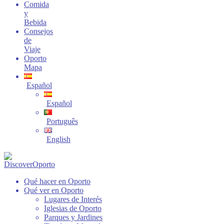
Comida
y
Bebida
Consejos
de
Viaje
Oporto
Mapa
Español
Español
Português
English
Qué hacer en Oporto
Qué ver en Oporto
Lugares de Interés
Iglesias de Oporto
Parques y Jardines