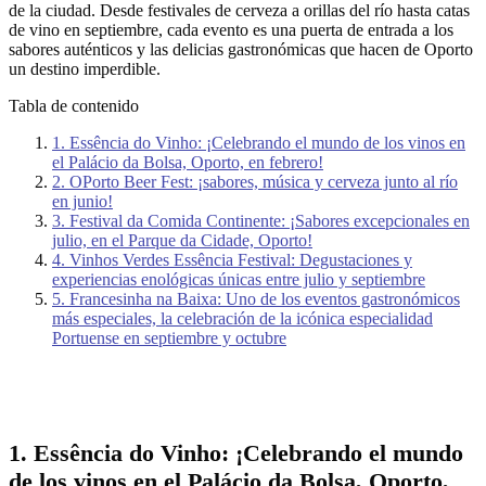
de la ciudad. Desde festivales de cerveza a orillas del río hasta catas
de vino en septiembre, cada evento es una puerta de entrada a los
sabores auténticos y las delicias gastronómicas que hacen de Oporto
un destino imperdible.
Tabla de contenido
1. Essência do Vinho: ¡Celebrando el mundo de los vinos en
el Palácio da Bolsa, Oporto, en febrero!
2. OPorto Beer Fest: ¡sabores, música y cerveza junto al río
en junio!
3. Festival da Comida Continente: ¡Sabores excepcionales en
julio, en el Parque da Cidade, Oporto!
4. Vinhos Verdes Essência Festival: Degustaciones y
experiencias enológicas únicas entre julio y septiembre
5. Francesinha na Baixa: Uno de los eventos gastronómicos
más especiales, la celebración de la icónica especialidad
Portuense en septiembre y octubre
1. Essência do Vinho: ¡Celebrando el mundo
de los vinos en el Palácio da Bolsa, Oporto,