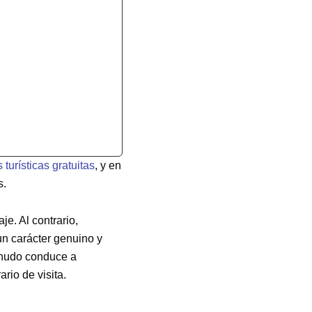
 turísticas gratuitas
, y en
s.
je. Al contrario,
un carácter genuino y
menudo conduce a
rio de visita.