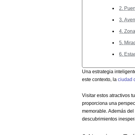
2. Puen
3. Aven
4. Zona
5. Mira
6. Esta
Una estrategia inteligent
este contexto, la
ciudad 
Visitar estos atractivos t
proporciona una perspect
memorable. Además del be
descubrimientos inesperad