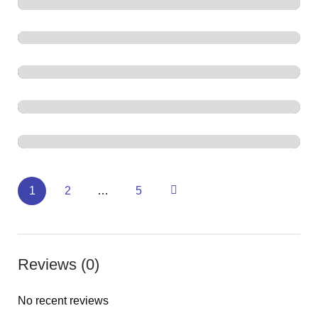
Iglesia de la Lapa
MUSEOS
Free
Museo FC Porto
ACTIVIDADES
OTROS LUGARES
€€
Casa de la Música
MUSEOS
€€
Fundación Serralves
€€
1
2
…
5
Reviews (0)
No recent reviews